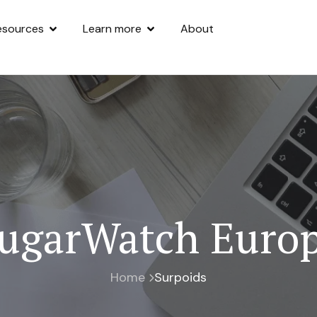
esources
Learn more
About
ugarWatch Euro
Home
Surpoids